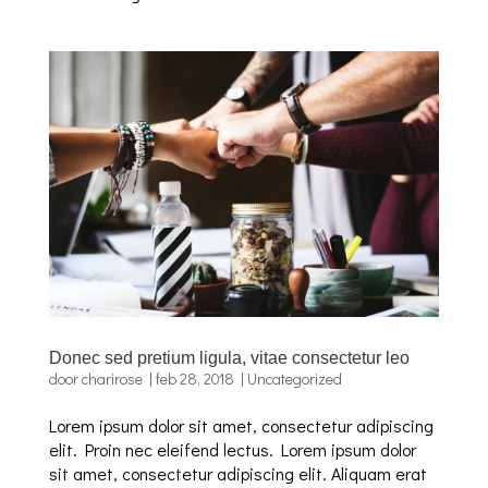
Donec sed pretium ligula, vitae consectetur leo
door
charirose
|
feb 28, 2018
|
Uncategorized
Lorem ipsum dolor sit amet, consectetur adipiscing
elit. Proin nec eleifend lectus. Lorem ipsum dolor
sit amet, consectetur adipiscing elit. Aliquam erat