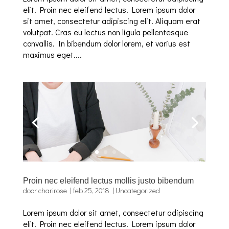
elit. Proin nec eleifend lectus. Lorem ipsum dolor
sit amet, consectetur adipiscing elit. Aliquam erat
volutpat. Cras eu lectus non ligula pellentesque
convallis. In bibendum dolor lorem, et varius est
maximus eget....
Proin nec eleifend lectus mollis justo bibendum
door
charirose
|
feb 25, 2018
|
Uncategorized
Lorem ipsum dolor sit amet, consectetur adipiscing
elit. Proin nec eleifend lectus. Lorem ipsum dolor